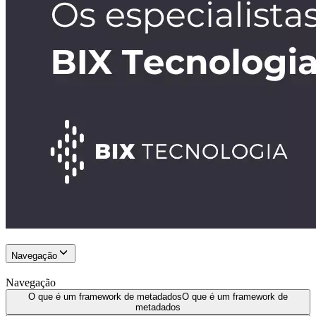
Navegação
Navegação
O que é um framework de metadados
O que é um framework de
metadados