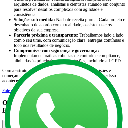
arquitetos de dados, analistas e cientistas atuando em conjunto
para resolver desafios complexos com agilidade e
consistência.
Soluções sob medida:
Nada de receita pronta. Cada projeto é
desenhado de acordo com a realidade, os sistemas e os
objetivos da sua empresa.
Parceria próxima e transparente:
Trabalhamos lado a lado
com o seu time, com comunicação clara, entregas contínuas e
foco nos resultados de negócio.
Compromisso com segurança e governança:
Implementamos práticas robustas de controle e compliance,
alinhadas às principais regulamentações, incluindo a LGPD.
Com a estrutura certa, seus dados param de travar decisões e
começam a acelerar resultados. Conte com a BIX pra fazer isso
acontecer.
Fale com um especialista
O que você precisa saber sobre
Engenharia de Dados
O que é Engenharia de Dados?