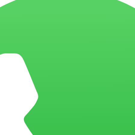
moráveis
Inovação em serviços para operações mais eficientes e experiência
vação em serviços
iços?
Por que escolher a BIX Tecnologia para transformar sua operação de se
ê precisa saber sobre nossas soluções para Serviços