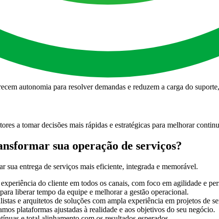
nidades de melhoria. Assim, cada interação se transforma em uma chanc
ração em tempo real e manutenção da qualidade dos serviços, aumentand
ferecem autonomia para resolver demandas e reduzem a carga do suport
res a tomar decisões mais rápidas e estratégicas para melhorar contin
ansformar sua operação de serviços?
r sua entrega de serviços mais eficiente, integrada e memorável.
xperiência do cliente em todos os canais, com foco em agilidade e per
ara liberar tempo da equipe e melhorar a gestão operacional.
stas e arquitetos de soluções com ampla experiência em projetos de se
os plataformas ajustadas à realidade e aos objetivos do seu negócio.
tínuas e total alinhamento com os resultados esperados.