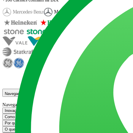
Navegação
Navegação
Inovação em serviços para operações mais eficientes e experiências me
Como a BIX impulsiona inovação em serviços
Como a BIX impulsiona ino
Por que escolher a BIX Tecnologia para transformar sua operação de serv
O que você precisa saber sobre nossas soluções para Serviços
O que voc