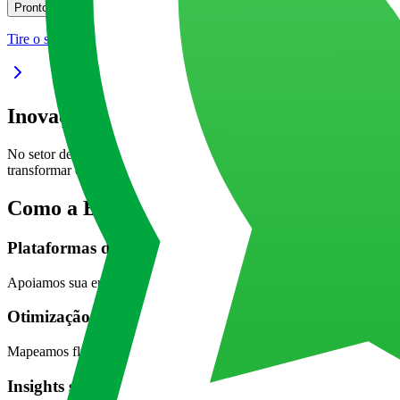
Pronto para transformar a forma como você entrega seus serviços?
Pronto
Tire o seu projeto do papel
Inovação em serviços para operações mais 
No setor de serviços, atender bem já não basta. É preciso atender co
transformar cada interação em valor real. Assim, sua empresa cresce 
Como a BIX impulsiona inovação em servi
Plataformas de gestão de atendimento
Apoiamos sua empresa na criação de soluções omnichannel que centrali
Otimização de processos de negócio
Mapeamos fluxos internos e desenvolvemos automações sob medida para r
Insights sobre a jornada do cliente