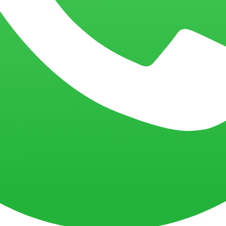
 para transformar a forma como você entrega seus serviços?
eficientes e experiências memoráveis
m agilidade, inteligência e personalização. Com o auxílio da BIX Tecno
sem perder qualidade no relacionamento.
ços
zam comunicações e garantem respostas ágeis. Assim, cada interação se
eduzir retrabalho, acelerar tarefas administrativas e dar mais fluidez