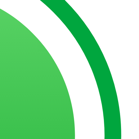
s memoráveis
rviços?