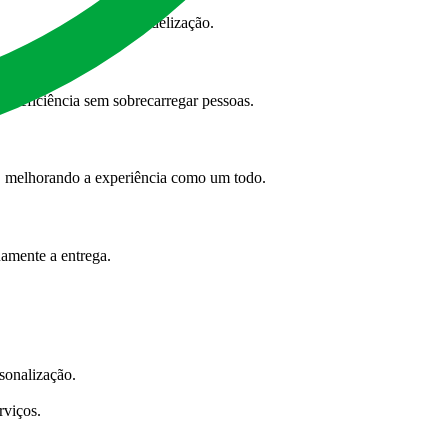
e de aumentar valor e fidelização.
o eficiência sem sobrecarregar pessoas.
e, melhorando a experiência como um todo.
uamente a entrega.
sonalização.
rviços.