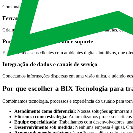
Com análises baseadas em dados, revelamos pontos de atrito e oportu
Ferramentas de produtividade para equipes
Criamos sistemas que apoiam times na organização de tarefas, colabo
Portais de autoatendimento e suporte
Empoderamos seus clientes com ambientes digitais intuitivos, que o
Integração de dados e canais de serviço
Conectamos informações dispersas em uma visão única, ajudando gesto
Por que escolher a BIX Tecnologia para tr
Combinamos tecnologia, processos e experiência do usuário para torna
Atendimento como diferencial:
Nossas soluções aprimoram a e
Eficiência como estratégia:
Automatizamos processos críticos p
Equipe especializada:
Trabalhamos com desenvolvedores, anali
Desenvolvimento sob medida:
Nenhuma empresa é igual. Criam
Acompanhamento próximo:
Atuação consultiva, entregas con