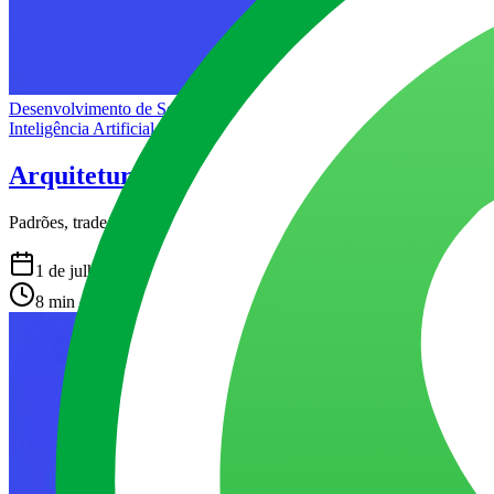
Desenvolvimento de Software
Inteligência Artificial
Arquitetura de microsserviços em 2026: pa
Padrões, trade-offs e o que muda com agentes de IA na arquitetura
1 de julho de 2026
8 min de leitura