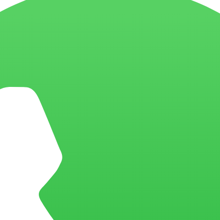
mplementar particionamento, clustering e 
ngine.