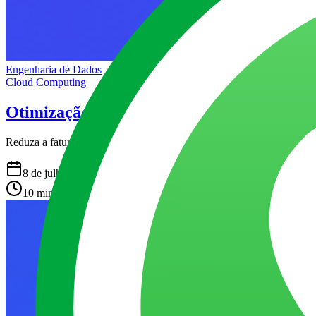
Engenharia de Dados
Cloud Computing
Otimização de custos no BigQuery: como i
Reduza a fatura do BigQuery com particionamento, clustering e BI E
8 de julho de 2026
10 min de leitura