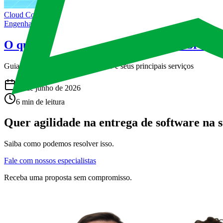
Cloud Computing
Engenharia de Dados
O que é AWS? Um guia completo sobre a
Guia completo sobre o que é AWS e seus principais serviços
19 de junho de 2026
6 min de leitura
Quer agilidade na entrega de software na
Saiba como podemos resolver isso.
Fale com nossos especialistas
Receba uma proposta sem compromisso.