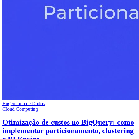
Engenharia de Dados
Cloud Computing
Otimização de custos no BigQuery: como
implementar particionamento, clustering
e BI Engine