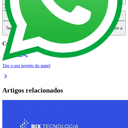
APIs?
Ciclo de vida de uma API
Ciclo de vida de uma API
Quais ferramentas fazem parte do desenvolvimento de APIs?
Quais
ferramentas fazem parte do desenvolvimento de APIs?
Precisa de uma API para a sua organização? Conte com a BIX
Tecnologia!
Precisa de uma API para a sua organização? Conte com a
BIX Tecnologia!
Compartilhar
Tire o seu projeto do papel
Artigos relacionados