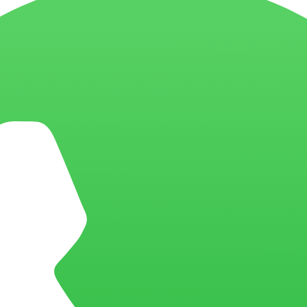
e desenvolvimento em Databricks da BIX Tecnologia
 que escolher a BIX Tecnologia para o seu projeto com Databricks?