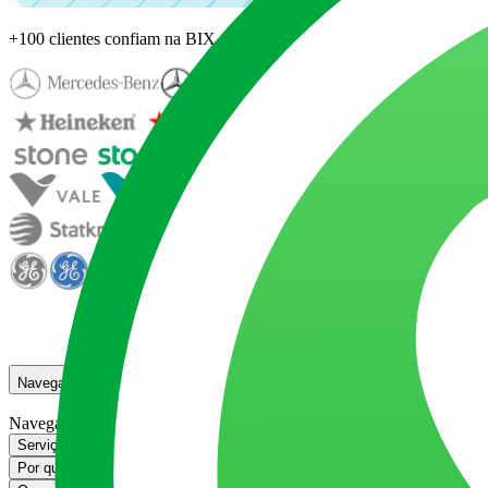
+100 clientes confiam na BIX
Navegação
Navegação
Serviços de desenvolvimento em Databricks da BIX Tecnologia
Serviços d
Por que escolher a BIX Tecnologia para o seu projeto com Databricks?
Por