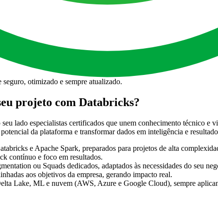
indo confiabilidade e conformidade regulatória.
ndo análises avançadas e decisões orientadas por dados.
seguro, otimizado e sempre atualizado.
seu projeto com Databricks?
seu lado especialistas certificados que unem conhecimento técnico e vi
tencial da plataforma e transformar dados em inteligência e resultado
tabricks e Apache Spark, preparados para projetos de alta complexida
ck contínuo e foco em resultados.
mentation ou Squads dedicados, adaptados às necessidades do seu neg
inhadas aos objetivos da empresa, gerando impacto real.
lta Lake, ML e nuvem (AWS, Azure e Google Cloud), sempre aplicando