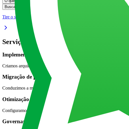
O que você precisa saber sobre Databricks
O que você precisa saber sobr
Buscando especialistas em Databricks?
Buscando especialistas em Datab
Tire o seu projeto do papel
Serviços de desenvolvimento em Databrick
Implementação de Lakehouse
Criamos arquiteturas de Data Lakehouse no Databricks, unindo Data L
Migração de pipelines e dados
Conduzimos a migração de dados e processos ETL para Databricks, pre
Otimização de performance
Configuramos clusters, aplicamos Delta Lake e tuning de pipelines,
Governança e segurança