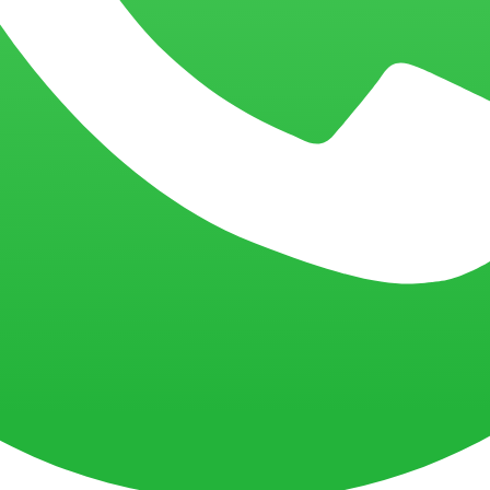
e Databricks
Dúvidas frequentes sobre Databricks
Dúvidas frequentes sobre
ricks?
s da BIX Tecnologia
ake e Data Warehouse para garantir escalabilidade, governança e veloc
servando integridade e reduzindo custos de infraestrutura.
 assegurando eficiência mesmo em ambientes de grande volume de dados