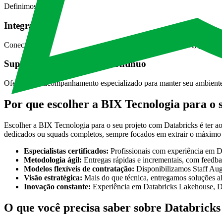
Definimos regras de acesso, versionamento e lineage de dados, garant
Integração com BI e Machine Learning
Conectamos o Databricks a ferramentas de BI, analytics e IA, permiti
Suporte e monitoramento contínuo
Oferecemos acompanhamento especializado para manter seu ambiente 
Por que escolher a BIX Tecnologia para o 
Escolher a BIX Tecnologia para o seu projeto com Databricks é ter ao 
dedicados ou squads completos, sempre focados em extrair o máximo po
Especialistas certificados:
Profissionais com experiência em Da
Metodologia ágil:
Entregas rápidas e incrementais, com feedba
Modelos flexíveis de contratação:
Disponibilizamos Staff Aug
Visão estratégica:
Mais do que técnica, entregamos soluções al
Inovação constante:
Experiência em Databricks Lakehouse, De
O que você precisa saber sobre Databricks