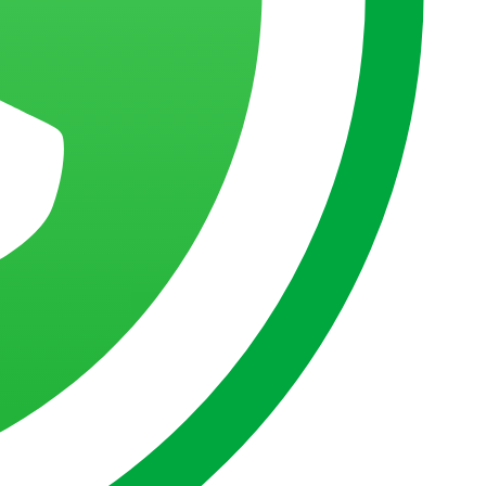
 Databricks
idade nas análises.
.