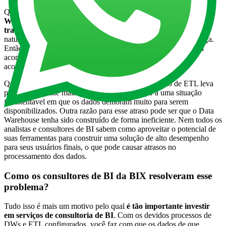
Quanto ao segundo exemplo,
a mera existência de um Data
Warehouse não é suficiente para garantir que os dados serão
tratados em tempo adequado
. Quando as empresas crescem, é
natural que o volume de dados que elas produzem também cresça.
Então, investimentos em novos hardwares são necessários para
acompanhar esse volume, mas não é incomum que isso não
aconteça.
Quando essa situação ocorre, cada etapa do processo de ETL leva
progressivamente mais tempo, podendo chegar a uma situação
insustentável em que os dados demoram muito para serem
disponibilizados. Outra razão para esse atraso pode ser que o Data
Warehouse tenha sido construído de forma ineficiente. Nem todos os
analistas e consultores de BI sabem como aproveitar o potencial de
suas ferramentas para construir uma solução de alto desempenho
para seus usuários finais, o que pode causar atrasos no
processamento dos dados.
Como os consultores de BI da BIX resolveram esse
problema?
Tudo isso é mais um motivo pelo qual
é tão importante investir
em
serviços de consultoria de BI
. Com os devidos processos de
DWs e ETL configurados, você faz com que os dados de que