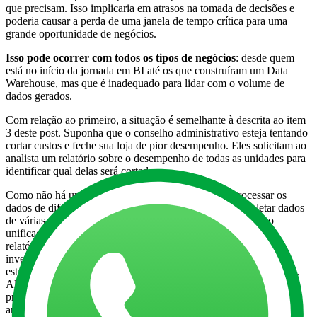
que precisam. Isso implicaria em atrasos na tomada de decisões e
poderia causar a perda de uma janela de tempo crítica para uma
grande oportunidade de negócios.
Isso pode ocorrer com todos os tipos de negócios
: desde quem
está no início da jornada em BI até os que construíram um Data
Warehouse, mas que é inadequado para lidar com o volume de
dados gerados.
Com relação ao primeiro, a situação é semelhante à descrita ao item
3 deste post. Suponha que o conselho administrativo esteja tentando
cortar custos e feche sua loja de pior desempenho. Eles solicitam ao
analista um relatório sobre o desempenho de todas as unidades para
identificar qual delas será cortada.
Como não há uma maneira padrão de armazenar e processar os
dados de diferentes lojas, esse analista terá a tarefa de coletar dados
de várias fontes, compilá-los e padronizá-los em um formato
unificado para finalmente processar os números para gerar o
relatório que o conselho exigia. Se essa organização tivesse
investido em um Data Warehouse adequado, os dados já
estariam
armazenados de forma padronizada
em todas as lojas.
Além disso,
os dados estariam mais acessíveis
para quem
precisasse conferi-los – o que facilitaria e muito o trabalho do
analista.