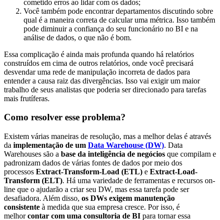
cometido erros ao lidar com os dados;
Você também pode encontrar departamentos discutindo sobre
qual é a maneira correta de calcular uma métrica. Isso também
pode diminuir a confiança do seu funcionário no BI e na
análise de dados, o que não é bom.
Essa complicação é ainda mais profunda quando há relatórios
construídos em cima de outros relatórios, onde você precisará
desvendar uma rede de manipulação incorreta de dados para
entender a causa raiz das divergências. Isso vai exigir um maior
trabalho de seus analistas que poderia ser direcionado para tarefas
mais frutíferas.
Como resolver esse problema?
Existem várias maneiras de resolução, mas a melhor delas é através
da
implementação de um
Data Warehouse (DW)
. Data
Warehouses são a
base da inteligência de negócios
que compilam e
padronizam dados de várias fontes de dados por meio dos
processos
Extract-Transform-Load (ETL)
e
Extract-Load-
Transform (ELT)
. Há uma variedade de ferramentas e recursos on-
line que o ajudarão a criar seu DW, mas essa tarefa pode ser
desafiadora. Além disso,
os DWs exigem manutenção
consistente
à medida que sua empresa cresce. Por isso, é
melhor
contar com uma consultoria de BI
para tornar essa