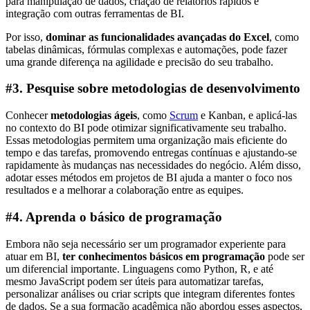
para manipulação de dados, criação de relatórios rápidos e
integração com outras ferramentas de BI.
Por isso,
dominar as funcionalidades avançadas do Excel
, como
tabelas dinâmicas, fórmulas complexas e automações, pode fazer
uma grande diferença na agilidade e precisão do seu trabalho.
#3. Pesquise sobre metodologias de desenvolvimento
Conhecer
metodologias ágeis
, como
Scrum
e Kanban, e aplicá-las
no contexto do BI pode otimizar significativamente seu trabalho.
Essas metodologias permitem uma organização mais eficiente do
tempo e das tarefas, promovendo entregas contínuas e ajustando-se
rapidamente às mudanças nas necessidades do negócio. Além disso,
adotar esses métodos em projetos de BI ajuda a manter o foco nos
resultados e a melhorar a colaboração entre as equipes.
#4. Aprenda o básico de programação
Embora não seja necessário ser um programador experiente para
atuar em BI,
ter conhecimentos básicos em programação
pode ser
um diferencial importante. Linguagens como Python, R, e até
mesmo JavaScript podem ser úteis para automatizar tarefas,
personalizar análises ou criar scripts que integram diferentes fontes
de dados. Se a sua formação acadêmica não abordou esses aspectos,