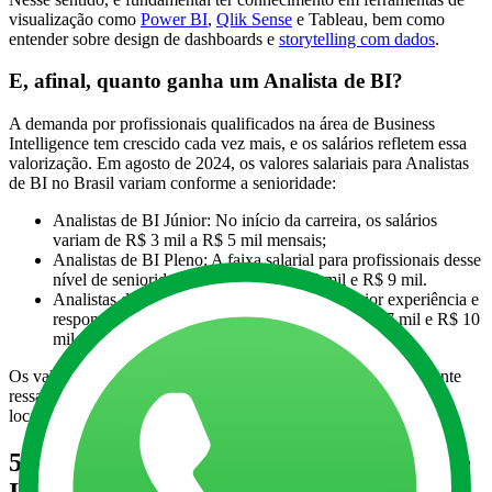
visualização como
Power BI
,
Qlik Sense
e Tableau, bem como
entender sobre design de dashboards e
storytelling com dados
.
E, afinal, quanto ganha um Analista de BI?
A demanda por profissionais qualificados na área de Business
Intelligence tem crescido cada vez mais, e os salários refletem essa
valorização. Em agosto de 2024, os valores salariais para Analistas
de BI no Brasil variam conforme a senioridade:
Analistas de BI Júnior: No início da carreira, os salários
variam de R$ 3 mil a R$ 5 mil mensais;
Analistas de BI Pleno: A faixa salarial para profissionais desse
nível de senioridade variam entre R$ 4 mil e R$ 9 mil.
Analistas de BI Sênior: Profissionais com maior experiência e
responsabilidades recebem, em média, entre R$ 7 mil e R$ 10
mil por mês.
Os valores foram retirados da plataforma
Glassdoor
. É importante
ressaltar que eles podem variar de acordo com a empresa,
localização e complexidade dos projetos.
5 dicas para ser um excelente Analista de
Inteligência de Negócios