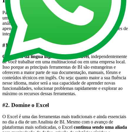
Para se destacar como Analista de BI, é fundamental desenvolver
um conjunto de habilidades e conhecimentos que vão além da
análise de dados em si. O mercado exige profissionais que não
apenas dominem as ferramentas, mas que também sejam capazes de
integrar tecnologia e metodologias. Saiba mais:
#1. Aprenda a falar inglês
O domínio da língua inglesa é indispensável
, independentemente
de você trabalhar em uma multinacional ou em uma empresa local.
Isso porque as principais ferramentas de BI são estrangeiras e
oferecem a maior parte de sua documentação, manuais, fóruns e
conteúdos técnicos em inglês. Ou seja: quanto maior a sua fluência
nesse idioma, maior será a sua capacidade de aprender novas
funcionalidades, solucionar problemas rapidamente e explorar ao
máximo os recursos dessas ferramentas.
#2. Domine o Excel
O Excel é uma das ferramentas mais tradicionais e ainda essenciais
no dia a dia de um Analista de BI. Mesmo com o avanço de
plataformas mais sofisticadas, o Excel
continua sendo uma aliada