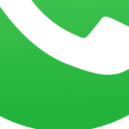
QUERO MEUS ANÚNCIOS: GOOGLE
QUERO MEUS ANÚNCIOS: GOOG
ELHORAR OS CONTEÚDOS: NETFLIX
 DE TODAS ESSAS INFORMAÇÕES
E ASSIM SERÁ O MARKETING D
ão só por dominarem o produto que vendem em si, mas por 
radicionais por apostarem em iniciativas inovadoras em set