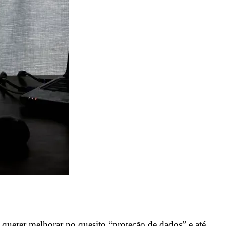
 querer melhorar no quesito “proteção de dados” e até