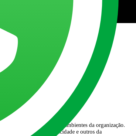
LE
ONIPRESENTE: AMAZON
ONIPRESENTE: AMAZON
O FUTURO
E ASSIM SERÁ O MARKETING DO FUTURO
levar disrupção a diversos ambientes da organização.
ores como marketing, publicidade e outros da