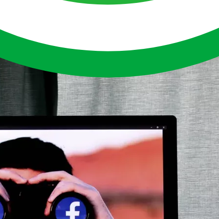
lise de dados
.
ook, Google, Amazon e Netflix
ajudam, por meio de cases
me e o tema “dados” muito associados. Só que,
quase nunca