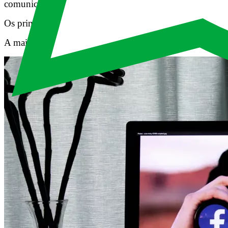
comunicação. E, agora,
a principal inovação será a aná
Os primeiros passos para isso já estão acontecendo.
Faceb
A maior rede social do mundo, por exemplo, tem seu no