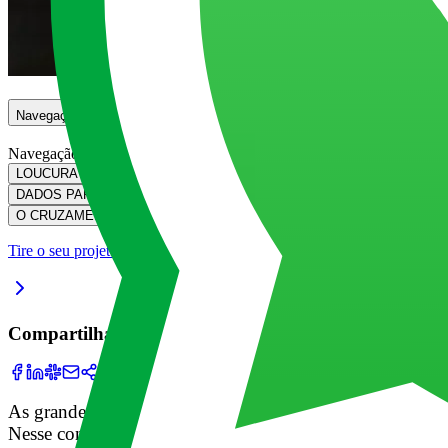
Navegação
Navegação
LOUCURA DE DADOS: FACEBOOK
LOUCURA DE DADOS: FACEBOOK
DADOS PARA MELHORAR OS CONTEÚDOS: NETFLIX
DADOS PARA M
O CRUZAMENTO DE TODAS ESSAS INFORMAÇÕES
O CRUZAMENTO
Tire o seu projeto do papel
Compartilhar
As grandes empresas de tecnologia estão nesse patamar n
Nesse contexto, várias saíram na frente de concorrentes t