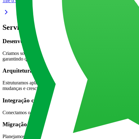
Tire o seu projeto do papel
Serviços de desenvolvimento em React da 
Desenvolvimento de aplicações em React
Criamos soluções personalizadas que aproveitam o poder do React para
garantindo que a aplicação evolua junto com o seu negócio.
Arquitetura de componentes e design de interfaces
Estruturamos aplicações com foco em reuso, escalabilidade e manutenç
mudanças e crescimento futuro.
Integração com APIs e back-end
Conectamos o React a APIs REST ou GraphQL, além de integrações com
Migração de aplicações legadas
Planejamos e executamos migrações de front-ends tradicionais para Re