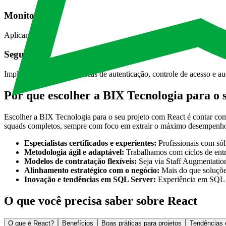
Monitoramento, otimização e manutenção
Aplicamos práticas avançadas de monitoramento de performance, testes
Segurança e conformidade
Implementamos boas práticas de autenticação, controle de acesso e au
Por que escolher a BIX Tecnologia para o 
Escolher a BIX Tecnologia para o seu projeto com React é contar com 
squads completos, sempre com foco em extrair o máximo desempenho 
Especialistas certificados e experientes:
Profissionais com sól
Metodologia ágil e adaptável:
Trabalhamos com ciclos de entre
Modelos de contratação flexíveis:
Seja via Staff Augmentation
Alinhamento estratégico com o negócio:
Mais do que soluções
Inovação e tendências em SQL Server:
Experiência em SQL S
O que você precisa saber sobre React
O que é React?
Benefícios
Boas práticas para projetos
Tendências 