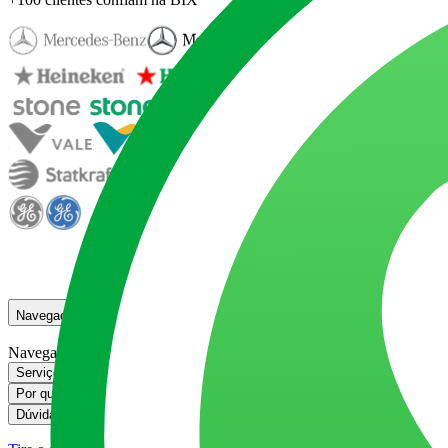
Navegação
Navegação
Serviços de desenvolvimento em React da BIX Tecnologia
Serviços de de
Por que escolher a BIX Tecnologia para o seu projeto com React?
Por que 
Dúvidas frequentes sobre React
Dúvidas frequentes sobre React
Buscan