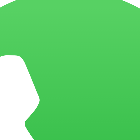
senvolvimento em React da BIX Tecnologia
escolher a BIX Tecnologia para o seu projeto com React?
O que você prec
do especialistas em React?
Buscando especialistas em React?