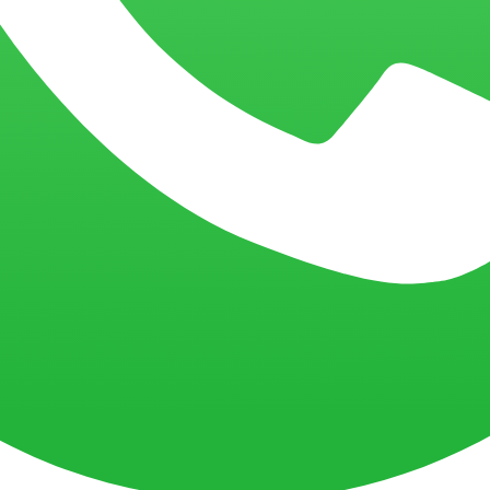
BIX Tecnologia
 construir interfaces ágeis, responsivas e robustas. O foco é transform
ão simplificada. Utilizamos bibliotecas modernas, como Next.js, Redux 
 sistemas legados, microserviços ou plataformas de dados, garantindo
act, com foco em segurança, continuidade operacional e migração gradu