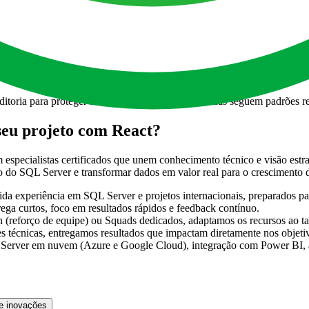
 automatizados e ferramentas de análise para garantir tempos de respos
ditoria para proteger sua aplicação. Todas as práticas seguem padrões
seu projeto com React?
especialistas certificados que unem conhecimento técnico e visão estra
do SQL Server e transformar dados em valor real para o crescimento 
ida experiência em SQL Server e projetos internacionais, preparados p
ga curtos, foco em resultados rápidos e feedback contínuo.
 (reforço de equipe) ou Squads dedicados, adaptamos os recursos ao t
 técnicas, entregamos resultados que impactam diretamente nos objeti
erver em nuvem (Azure e Google Cloud), integração com Power BI, a
e inovações