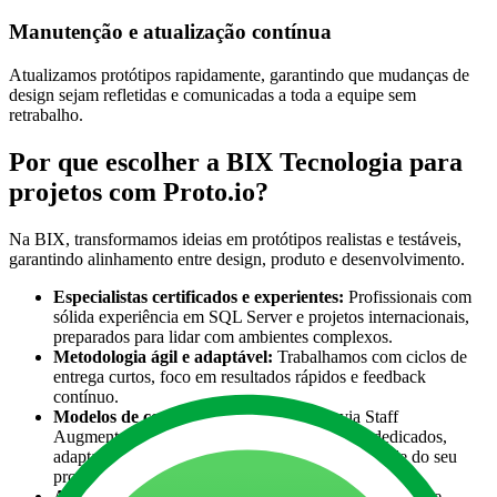
Manutenção e atualização contínua
Atualizamos protótipos rapidamente, garantindo que mudanças de
design sejam refletidas e comunicadas a toda a equipe sem
retrabalho.
Por que escolher a BIX Tecnologia para
projetos com Proto.io?
Na BIX, transformamos ideias em protótipos realistas e testáveis,
garantindo alinhamento entre design, produto e desenvolvimento.
Especialistas certificados e experientes:
Profissionais com
sólida experiência em SQL Server e projetos internacionais,
preparados para lidar com ambientes complexos.
Metodologia ágil e adaptável:
Trabalhamos com ciclos de
entrega curtos, foco em resultados rápidos e feedback
contínuo.
Modelos de contratação flexíveis:
Seja via Staff
Augmentation (reforço de equipe) ou Squads dedicados,
adaptamos os recursos ao tamanho e à necessidade do seu
projeto.
Alinhamento estratégico com o negócio:
Mais do que