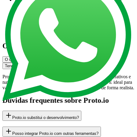
soluções técnicas, entregamos resultados que impactam
diretamente nos objetivos da empresa.
Inovação e tendências em SQL Server:
Experiência em
SQL Server em nuvem (Azure e Google Cloud), integração
com Power BI, automação DevOps e soluções corporativas
escaláveis.
O que você precisa saber sobre Proto.io
O que é Proto.io?
Benefícios
Boas práticas para projetos
Tendências e inovações
Proto.io é uma plataforma que permite criar protótipos interativos e
navegáveis de produtos digitais, sem precisar codificar. É ideal para
validar UX/UI, testar interações e apresentar ideias de forma realista.
Dúvidas frequentes sobre Proto.io
Proto.io substitui o desenvolvimento?
Posso integrar Proto.io com outras ferramentas?