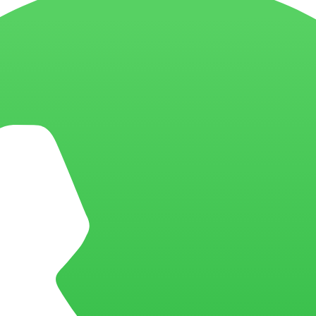
desenvolvimento em Android da BIX Tecnologia
BIX para o seu projeto em Android
O que você precisa saber sobre Android