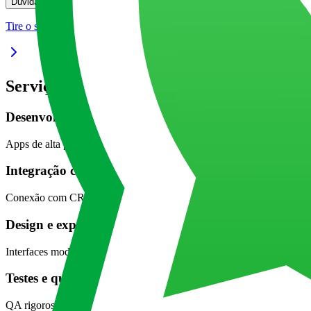
Dúvidas frequentes sobre Android
Dúvidas frequentes sobre Android
Bus
Tire o seu projeto do papel
Serviços de desenvolvimento em Android 
Desenvolvimento de aplicativos nativos
Apps de alta performance utilizando Kotlin e Java, preparados para mú
Integração corporativa
Conexão com CRMs, ERPs, APIs e plataformas em nuvem, garantindo e
Design e experiência do usuário (UX/UI)
Interfaces modernas, responsivas e alinhadas às boas práticas do Goog
Testes e qualidade
QA rigoroso para assegurar estabilidade, segurança e usabilidade.