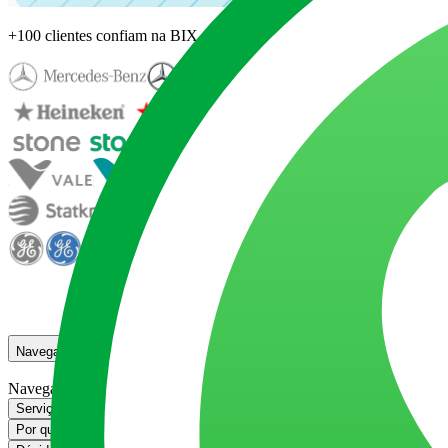
+100 clientes confiam na BIX
Navegação
Navegação
Serviços de desenvolvimento em Android da BIX Tecnologia
Serviços de 
Por que escolher a BIX para o seu projeto em Android
Por que escolher a 