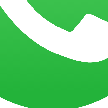
cando especialistas em Android?
Buscando especialistas em Android?
da BIX Tecnologia
ltiplos dispositivos.
ficiência e escalabilidade.
le.