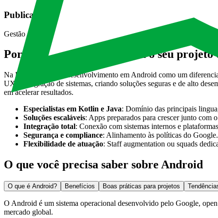
Publicação e manutenção
Gestão completa de publicação na Google Play e suporte contínuo pa
Por que escolher a BIX para o seu projeto
Na BIX, tratamos o desenvolvimento em Android como um diferencial 
UX e integração de sistemas, criando soluções seguras e de alto des
em acelerar resultados.
Especialistas em Kotlin e Java
: Domínio das principais lingu
Soluções escaláveis
: Apps preparados para crescer junto com o
Integração total
: Conexão com sistemas internos e plataformas
Segurança e compliance
: Alinhamento às políticas do Google.
Flexibilidade de atuação
: Staff augmentation ou squads dedic
O que você precisa saber sobre Android
O que é Android?
Benefícios
Boas práticas para projetos
Tendência
O Android é um sistema operacional desenvolvido pelo Google, open so
mercado global.