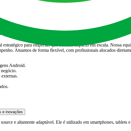
ra evolução do app.
 em Android
estratégico para empresas que buscam impacto em escala. Nossa equip
empenho. Atuamos de forma flexível, com profissionais alocados diret
agens Android.
 negócio.
 externas.
ados.
s e inovações
urce e altamente adaptável. Ele é utilizado em smartphones, tablets e 