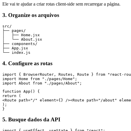
Ele vai te ajudar a criar rotas client-side sem recarregar a página.
3. Organize os arquivos
src/

├── pages/

│   ├── Home.jsx

│   └── About.jsx

├── components/

├── App.jsx

└── index.js
4. Configure as rotas
import { BrowserRouter, Routes, Route } from "react-rou
import Home from "./pages/Home";

function App() {

<Route path="/" element={
} /><Route path="/about" eleme
);

}
5. Busque dados da API
import { useEffect, useState } from "react";