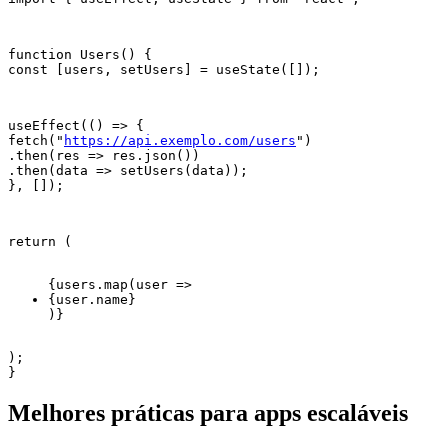
function Users() {

const [users, setUsers] = useState([]);
useEffect(() => {

fetch("
https://api.exemplo.com/users
")

.then(res => res.json())

.then(data => setUsers(data));

}, []);
{users.map(user =>
{user.name}
);

}
Melhores práticas para apps escaláveis