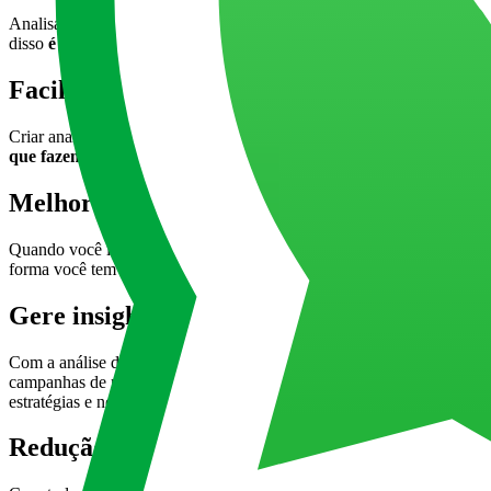
Analisando os dados dos clientes é possível entendê-los melhor, enten
disso
é possível medir o resultado das campanhas de marketing, ta
Facilidade para criar análises e relatórios
Criar analises e relatórios manualmente demanda muito tempo, não é
que fazem a diferença para tomar decisões com confiança
. Além d
Melhor mensuração do desempenho
Quando você implementa uma ferramenta de Business Intelligence voc
forma você tem insumos para saber onde concentrar seus esforços e o
Gere insights de negócios
Com a análise de muitos dados, vindos das mais diferentes fontes (in
campanhas de marketing e vários outros, você é capaz de ver o cenár
estratégias e novos produtos/serviços.
Redução de custos