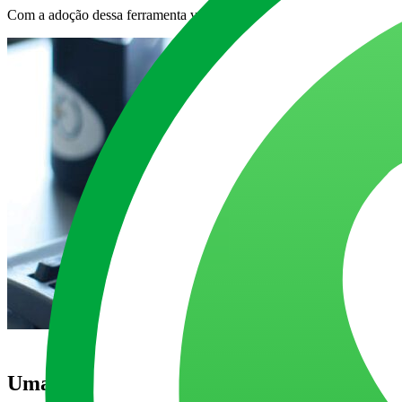
Com a adoção dessa ferramenta você consegue otimizar o trabalho da
Uma ferramenta de Business Intelligence p