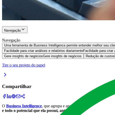
Navegação
Navegação
Uma ferramenta de Business Intelligence permite entender melhor seu cli
Facilidade para criar análises e relatórios diariamente
Facilidade para criar 
Gere insights de negócios
Gere insights de negócios
Redução de custos
Tire o seu projeto do papel
Compartilhar
O
Business Intelligence
, que agrupa e analisa os dados dos sistemas
e todo o potencial que ela possui, antes escondido por uma mont