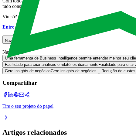
Com todo esse conhecimento você será capaz de diminuir seus custos
tudo consome recursos que poderiam ser investidos de forma que imp
Viu só? Vale a pena investir em uma TI de sucesso! Afinal, informação
Entre em contato conosco
para mais informações.
Navegação
Navegação
Uma ferramenta de Business Intelligence permite entender melhor seu cli
Facilidade para criar análises e relatórios diariamente
Facilidade para criar 
Gere insights de negócios
Gere insights de negócios
Redução de custos
Compartilhar
Tire o seu projeto do papel
Artigos relacionados