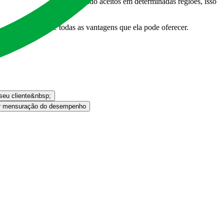
produtos que não estão sendo aceitos em determinadas regiões, isso
e BI e desfrute de todas as vantagens que ela pode oferecer.
seu cliente&nbsp;
r mensuração do desempenho