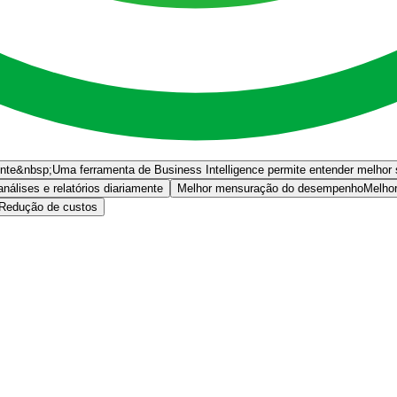
. Como? Sabendo quais campanhas de marketing não estão dando certo, 
actasse mais no desenvolvimento da sua empresa.
 é poder. Não deixe sua empresa para trás, adquira já uma ferramenta d
ente&nbsp;
Uma ferramenta de Business Intelligence permite entender melhor 
análises e relatórios diariamente
Melhor mensuração do desempenho
Melho
Redução de custos