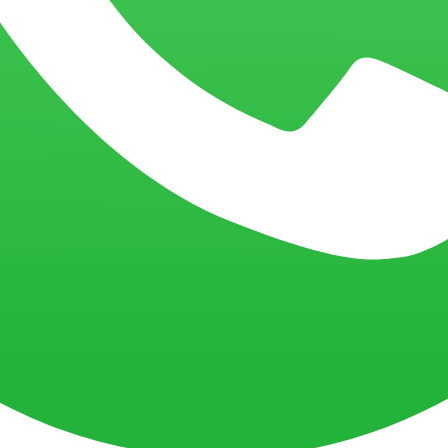
der suas expectativas, seu perfil. Assim sua empresa poderá criar estra
refa que fica muito mais fácil utilizando um software de BI.
 diariamente
 mesmo? Com uma ferramenta de Business Intelligence você consegue o
isso você poderá facilmente mostrar o valor da sua empresa para os parce
ê consegue potencializar seu negócio através do acompanhamento quas
nde os resultados podem melhorar.
cluindo dados de fontes externas), como crescimento de mercados, cresc
io por completo. Dessa forma, com toda a base de conhecimento de mer