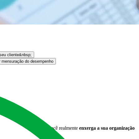
seu cliente&nbsp;
r mensuração do desempenho
a e inteligente! Com ele, você realmente
enxerga a sua organização