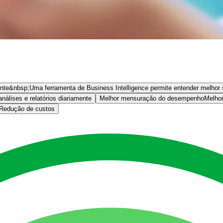
ente&nbsp;
Uma ferramenta de Business Intelligence permite entender melhor 
análises e relatórios diariamente
Melhor mensuração do desempenho
Melho
Redução de custos
 de informação, ajuda a sua empresa a tomar decisões de forma embasad
anha de dados não analisados eficazmente.