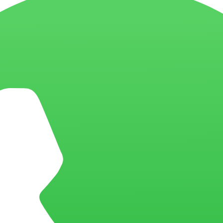
 sua empresa. Confira a seguir algumas
razões para adquirir uma ferr
ermite entender melhor seu cliente