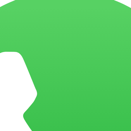
 roda dentro de um aplicativo Qlik, utilizando o mesmo motor associa
de layout e comportamento, mantendo integração com filtros, seleções e e
Sense com JavaScript
 os gráficos padrão conseguem entregar.