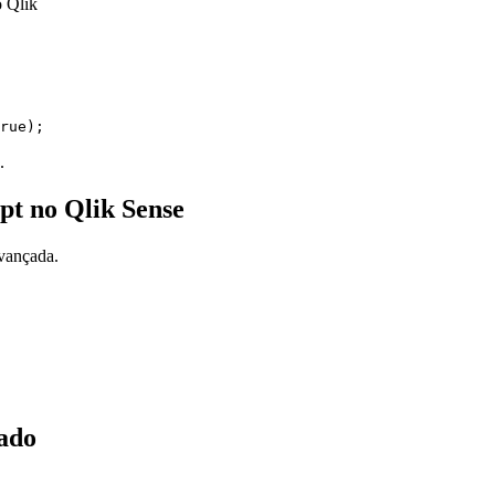
o Qlik
.
pt no Qlik Sense
avançada.
rado