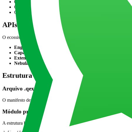
Quando uma visualização nativa atende ao objetivo
Quando o objetivo é apenas incorporar dashboards em um port
Quando a análise não precisa acontecer dentro do Qlik
APIs do Qlik usadas no desenvolvimento de
O ecossistema do Qlik oferece diferentes APIs, cada uma indicada par
Engine API (via enigma.js)
: ideal para operações avançadas,
Capability APIs (qlik.js)
: usadas para controlar objetos Qlik 
Extension APIs e Backend APIs
: base para o desenvolviment
Nebula.js
: framework moderno para criação de visualizações re
Estrutura básica de extensões Qlik Sense 
Arquivo .qext
O manifesto define metadados da extensão, como nome, versão, tipo e
Módulo principal em JavaScript
A estrutura básica segue o padrão AMD: