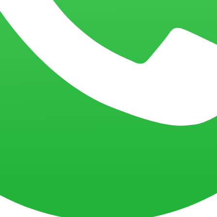
al
 extensões
a um tipo de uso, inclusive para
automação e integração de sistemas n
 consultas complexas e manipulação direta do modelo de dados.
e incorporar visualizações em aplicações client-managed.
o de extensões, permitindo acesso a dados, seleções e eventos.
utilizáveis dentro ou fora do Qlik Sense.
com JavaScript
 autor.