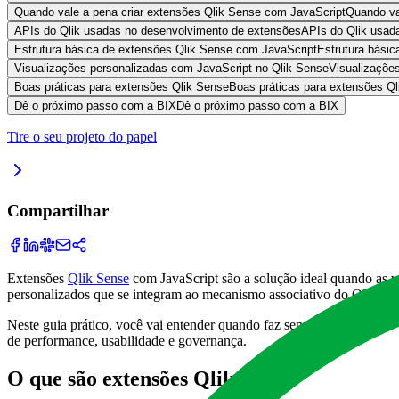
Quando vale a pena criar extensões Qlik Sense com JavaScript
Quando va
APIs do Qlik usadas no desenvolvimento de extensões
APIs do Qlik usad
Estrutura básica de extensões Qlik Sense com JavaScript
Estrutura bási
Visualizações personalizadas com JavaScript no Qlik Sense
Visualizaçõe
Boas práticas para extensões Qlik Sense
Boas práticas para extensões Q
Dê o próximo passo com a BIX
Dê o próximo passo com a BIX
Tire o seu projeto do papel
Compartilhar
Extensões
Qlik Sense
com JavaScript são a solução ideal quando as v
personalizados que se integram ao mecanismo associativo do Qlik, ofe
Neste guia prático, você vai entender quando faz sentido criar extens
de performance, usabilidade e governança.
O que são extensões Qlik Sense com JavaS