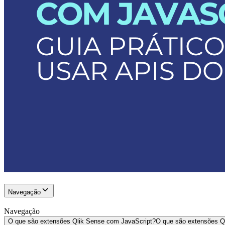
Navegação
Navegação
O que são extensões Qlik Sense com JavaScript?
O que são extensões Q