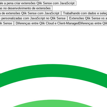
le a pena criar extensões Qlik Sense com JavaScript
as no desenvolvimento de extensões
ca de extensões Qlik Sense com JavaScript
Trabalhando com dados e sele
s personalizadas com JavaScript no Qlik Sense
Extensões Qlik Sense vs a
lik Sense
Diferenças entre Qlik Cloud e Client-Managed
Diferenças entre Ql
isualizações nativas não atendem a necessidades específicas de negócio
recendo maior controle sobre a experiência analítica.
ões no Qlik Sense, quais APIs do Qlik utilizar em cada cenário e como 
cript?