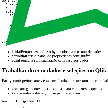
define(["qlik"], function (qlik) {

  "use strict";

  "use strict";

  return {

    initialProperties: {},

    definition: {},

    paint: function ($element, layout) {},

    support: {

      snapshot: true,

      export: true

    }

  };

initialProperties
define o hypercube e a estrutura de dados
definition
cria o painel de propriedades configurável
paint
renderiza a visualização com base nos dados
Trabalhando com dados e seleções no Qlik
Para garantir performance, é essencial trabalhar corretamente com dad
Use carregamentos iniciais apenas para conjuntos pequenos
Para grandes volumes, utilize paginação com