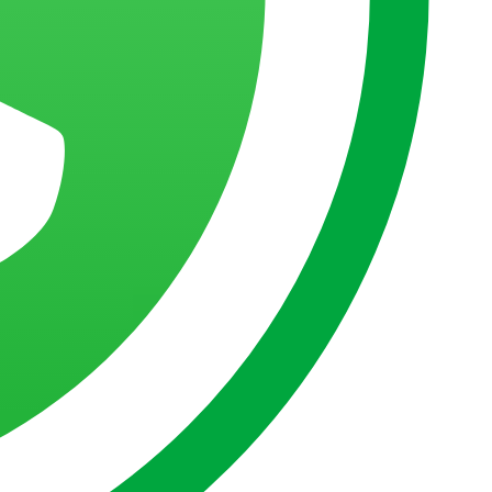
o Qlik Cloud
em cenários mais avançados.