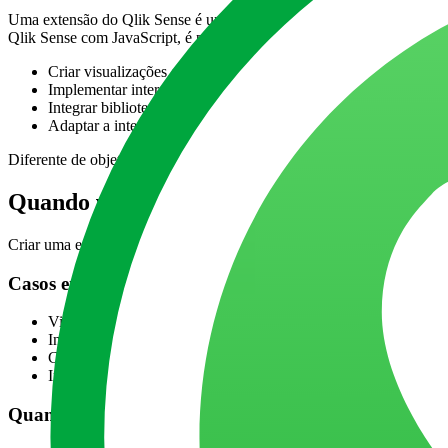
Uma extensão do Qlik Sense é um componente visual personalizado que
Qlik Sense com JavaScript, é possível:
Criar visualizações que não existem nativamente na plataforma
Implementar interações personalizadas
Integrar bibliotecas JavaScript externas, como D3.js ou Chart.js
Adaptar a interface ao design system da empresa
Diferente de objetos nativos, extensões oferecem flexibilidade total 
Quando vale a pena criar extensões Qlik 
Criar uma extensão faz sentido quando a necessidade vai além do que
Casos em que extensões são indicadas
Visualizações específicas que não existem no Qlik
Interfaces com requisitos visuais muito específicos
Componentes reutilizáveis em múltiplos aplicativos
Integrações com lógica ou serviços externos
Quando evitar extensões